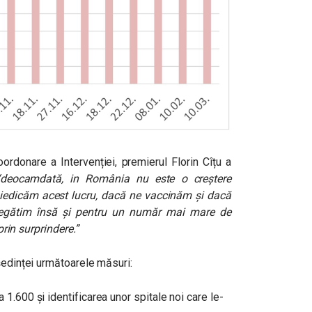
ordonare a Intervenției, premierul Florin Cîțu a
“deocamdată, in România nu este o creștere
mpiedicăm acest lucru, dacă ne vaccinăm și dacă
regătim însă și pentru un număr mai mare de
 prin surprindere.”
ședinței următoarele măsuri:
a 1.600 și identificarea unor spitale noi care le-