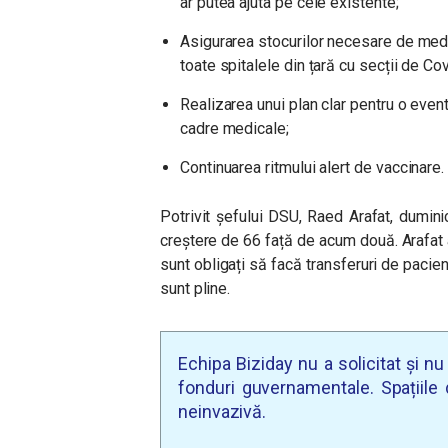
ar putea ajuta pe cele existente;
Asigurarea stocurilor necesare de med
toate spitalele din țară cu secții de Cov
Realizarea unui plan clar pentru o event
cadre medicale;
Continuarea ritmului alert de vaccinare.
Potrivit șefului DSU, Raed Arafat, dumini
creștere de 66 față de acum două. Arafat 
sunt obligați să facă transferuri de pacienț
sunt pline.
Echipa Biziday nu a solicitat și n
fonduri guvernamentale. Spațiile d
neinvazivă.