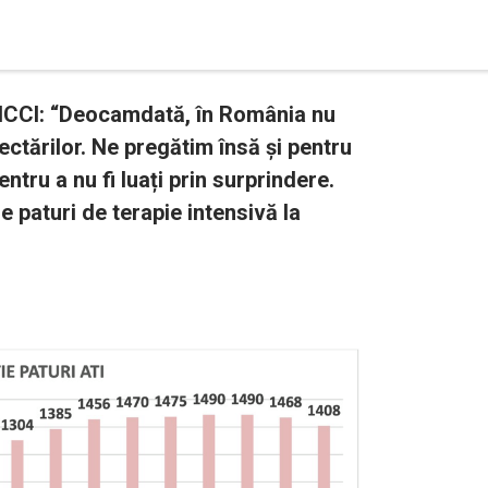
CNCCI: “Deocamdată, în România nu
ectărilor. Ne pregătim însă și pentru
tru a nu fi luați prin surprindere.
 paturi de terapie intensivă la