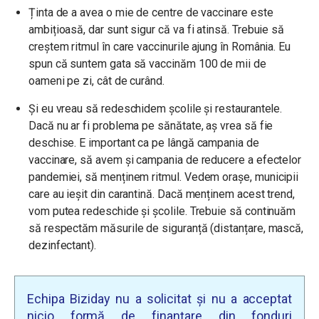
Ținta de a avea o mie de centre de vaccinare este
ambițioasă, dar sunt sigur că va fi atinsă. Trebuie să
creștem ritmul în care vaccinurile ajung în România. Eu
spun că suntem gata să vaccinăm 100 de mii de
oameni pe zi, cât de curând.
Și eu vreau să redeschidem școlile și restaurantele.
Dacă nu ar fi problema pe sănătate, aș vrea să fie
deschise. E important ca pe lângă campania de
vaccinare, să avem și campania de reducere a efectelor
pandemiei, să menținem ritmul. Vedem orașe, municipii
care au ieșit din carantină. Dacă menținem acest trend,
vom putea redeschide și școlile. Trebuie să continuăm
să respectăm măsurile de siguranță (distanțare, mască,
dezinfectant).
Echipa Biziday nu a solicitat și nu a acceptat
nicio formă de finanțare din fonduri