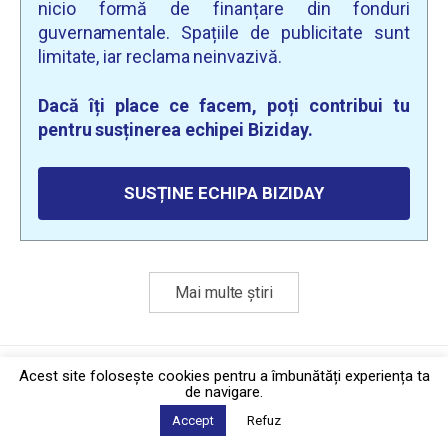
nicio formă de finanțare din fonduri
guvernamentale. Spațiile de publicitate sunt
limitate, iar reclama neinvazivă.
Dacă îți place ce facem, poți contribui tu
pentru susținerea echipei Biziday.
SUSȚINE ECHIPA BIZIDAY
Mai multe știri
Politica de confidențialitate
·
Contact
Acest site foloseşte cookies pentru a îmbunătăți experiența ta
2026 © Biziday
de navigare.
Accept
Refuz