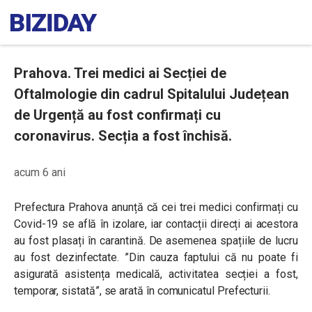
Prahova. Trei medici ai Secției de
Oftalmologie din cadrul Spitalului Județean
de Urgență au fost confirmați cu
coronavirus. Secția a fost închisă.
acum 6 ani
Prefectura Prahova anunță că cei trei medici confirmați cu
Covid-19 se află în izolare, iar contacții direcți ai acestora
au fost plasați în carantină. De asemenea spațiile de lucru
au fost dezinfectate. ”Din cauza faptului că nu poate fi
asigurată asistența medicală, activitatea secției a fost,
temporar, sistată”, se arată în comunicatul Prefecturii.