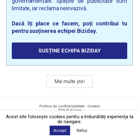
guvernamentale. Spațiile de publicitate sunt
limitate, iar reclama neinvazivă.
Dacă îți place ce facem, poți contribui tu
pentru susținerea echipei Biziday.
SUSȚINE ECHIPA BIZIDAY
Mai multe știri
Politica de confidențialitate
·
Contact
2026 © Biziday
Acest site foloseşte cookies pentru a îmbunătăți experiența ta
de navigare.
Accept
Refuz