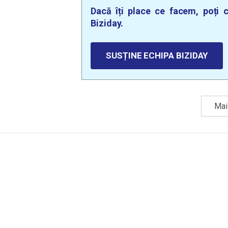
Dacă îți place ce facem, poți c
Biziday.
SUSȚINE ECHIPA BIZIDAY
Mai 