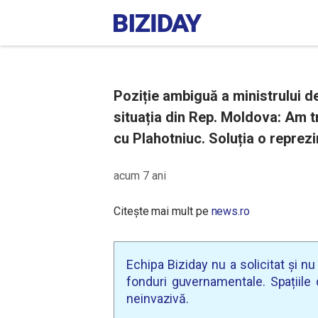
Poziție ambiguă a ministrului d
situația din Rep. Moldova: Am 
cu Plahotniuc. Soluția o reprezi
acum 7 ani
Citește mai mult pe
news.ro
Echipa Biziday nu a solicitat și n
fonduri guvernamentale. Spațiile d
neinvazivă.