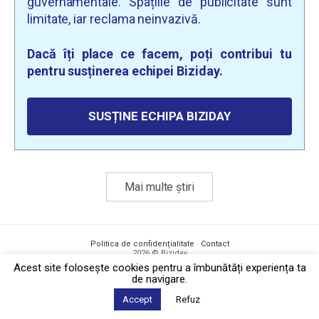
guvernamentale. Spațiile de publicitate sunt
limitate, iar reclama neinvazivă.
Dacă îți place ce facem, poți contribui tu
pentru susținerea echipei Biziday.
SUSȚINE ECHIPA BIZIDAY
Mai multe știri
Politica de confidențialitate
·
Contact
2026 © Biziday
Acest site foloseşte cookies pentru a îmbunătăți experiența ta
de navigare.
Accept
Refuz