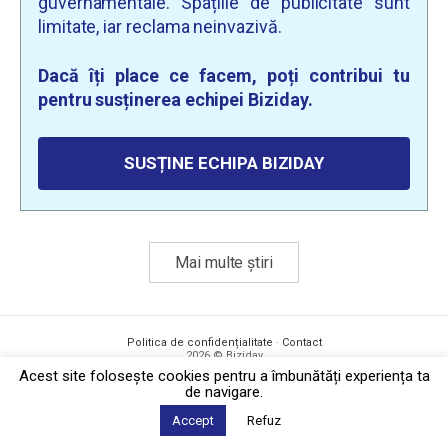
guvernamentale. Spațiile de publicitate sunt
limitate, iar reclama neinvazivă.
Dacă îți place ce facem, poți contribui tu
pentru susținerea echipei Biziday.
SUSȚINE ECHIPA BIZIDAY
Mai multe știri
Politica de confidențialitate
·
Contact
2026 © Biziday
Acest site foloseşte cookies pentru a îmbunătăți experiența ta
de navigare.
Accept
Refuz