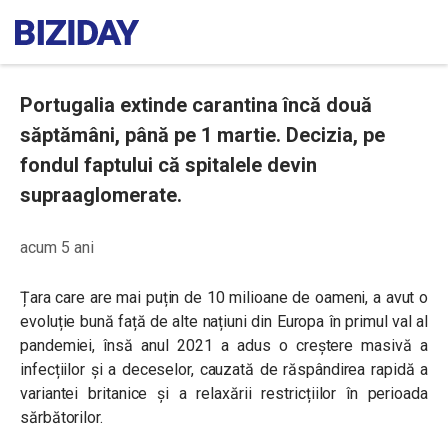
Portugalia extinde carantina încă două
săptămâni, până pe 1 martie. Decizia, pe
fondul faptului că spitalele devin
supraaglomerate.
acum 5 ani
Țara care are mai puțin de 10 milioane de oameni, a avut o
evoluție bună față de alte națiuni din Europa în primul val al
pandemiei, însă anul 2021 a adus o creștere masivă a
infecțiilor și a deceselor, cauzată de răspândirea rapidă a
variantei britanice și a relaxării restricțiilor în perioada
sărbătorilor.