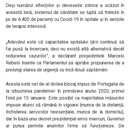
Deși numărul infecțiilor și deceselor zilnice a scăzut în
această lună, sistemul de sănătate se luptă să trateze în
jur de 6.400 de pacienți cu Covid-19 în spitale și în secțiile
de terapie intensivă.
„Adevărul este că capacitatea spitalului țării continuă să
fie pusă la încercare, deci nu există altă alternativă decât
reducerea cazurilor”, a declarant președintele Marcelo
Rebelo înainte ca Parlamentul să aprobe propunerea de a
prelungi starea de urgență cu încă două săptămâni.
Acesta este cel de-al doilea blocaj impus de Portugalia de
la izbucnirea pandemiei în primăvara anului 2020, primul
fiind pe 15 ianuarie. Este posibil ca majoritatea măsurilor
impuse atunci să rămână în vigoare (munca de la distanță,
închiderea serviciilor neesențiale, munca de la domicliu),
dar în baza unui decret prezidențial emis miercuri, Guvernul
ar putea permite anumitor firme să funcționeze. De