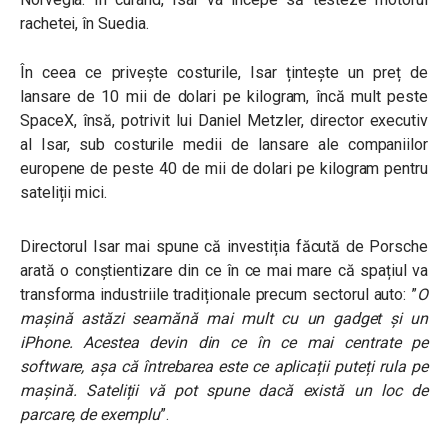
rachetei, în Suedia.
În ceea ce privește costurile, Isar țintește un preț de
lansare de 10 mii de dolari pe kilogram, încă mult peste
SpaceX, însă, potrivit lui Daniel Metzler, director executiv
al Isar, sub costurile medii de lansare ale companiilor
europene de peste 40 de mii de dolari pe kilogram pentru
sateliții mici.
Directorul Isar mai spune că investiția făcută de Porsche
arată o conștientizare din ce în ce mai mare că spațiul va
transforma industriile tradiționale precum sectorul auto:
”
O
mașină astăzi seamănă mai mult cu un gadget și un
iPhone. Acestea devin din ce în ce mai centrate pe
software, așa că întrebarea este ce aplicații puteți rula pe
mașină. Sateliții vă pot spune dacă există un loc de
parcare, de exemplu
”.