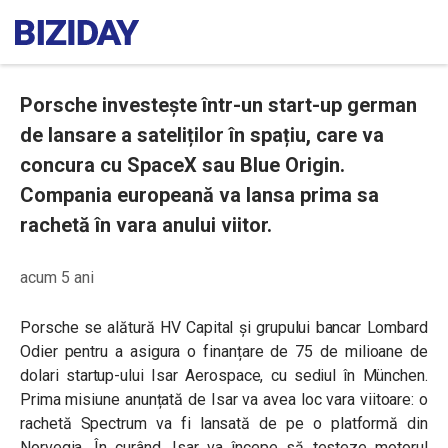
Porsche investește într-un start-up german
de lansare a sateliților în spațiu, care va
concura cu SpaceX sau Blue Origin.
Compania europeană va lansa prima sa
rachetă în vara anului viitor.
acum 5 ani
Porsche se alătură HV Capital și grupului bancar Lombard
Odier pentru a asigura o finanțare de 75 de milioane de
dolari startup-ului Isar Aerospace, cu sediul în München.
Prima misiune anunțată de Isar va avea loc vara viitoare: o
rachetă Spectrum va fi lansată de pe o platformă din
Norvegia. În curând, Isar va începe să testeze motorul