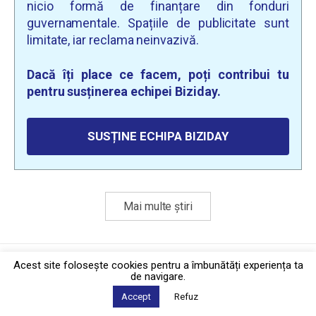
nicio formă de finanțare din fonduri
guvernamentale. Spațiile de publicitate sunt
limitate, iar reclama neinvazivă.
Dacă îți place ce facem, poți contribui tu
pentru susținerea echipei Biziday.
SUSȚINE ECHIPA BIZIDAY
Mai multe știri
Politica de confidențialitate
·
Contact
Acest site foloseşte cookies pentru a îmbunătăți experiența ta
2026 © Biziday
de navigare.
Accept
Refuz