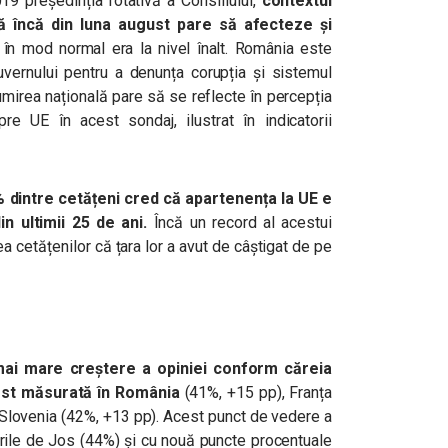
19 președinția rotativă a Consiliului,
contextul
lă încă din luna august pare să afecteze și
e în mod normal era la nivel înalt. România este
uvernului pentru a denunța corupția și sistemul
țumirea națională pare să se reflecte în percepția
e UE în acest sondaj, ilustrat în indicatorii
 dintre cetățeni cred că apartenența la UE e
n ultimii 25 de ani.
Încă un record al acestui
ea cetățenilor că țara lor a avut de câștigat de pe
 mai mare creștere a opiniei conform căreia
fost măsurată în România
(41%, +15 pp), Franța
 Slovenia (42%, +13 pp). Acest punct de vedere a
rile de Jos (44%) și cu nouă puncte procentuale