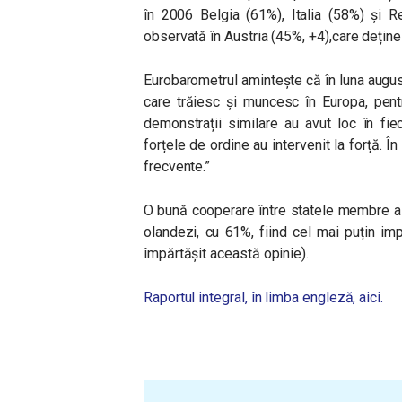
în 2006 Belgia (61%), Italia (58%) și R
observată în Austria (45%, +4),care deține 
Eurobarometrul amintește că în luna augus
care trăiesc și muncesc în Europa, pentr
demonstrații similare au avut loc în fi
forțele de ordine au intervenit la forță. Î
frecvente.”
O bună cooperare între statele membre a
olandezi, cu 61%, fiind cel mai puțin i
împărtășit această opinie).
Raportul integral, în limba engleză, aici.