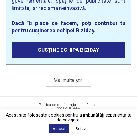
guvernamentale. Spațiile de publicitate sunt
limitate, iar reclama neinvazivă.
Dacă îți place ce facem, poți contribui tu
pentru susținerea echipei Biziday.
SUSȚINE ECHIPA BIZIDAY
Mai multe știri
Politica de confidențialitate
·
Contact
2026 © Biziday
Acest site foloseşte cookies pentru a îmbunătăți experiența ta
de navigare.
Accept
Refuz