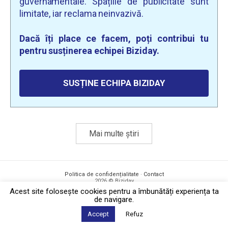
guvernamentale. Spațiile de publicitate sunt
limitate, iar reclama neinvazivă.
Dacă îți place ce facem, poți contribui tu
pentru susținerea echipei Biziday.
SUSȚINE ECHIPA BIZIDAY
Mai multe știri
Politica de confidențialitate
·
Contact
2026 © Biziday
Acest site foloseşte cookies pentru a îmbunătăți experiența ta
de navigare.
Accept
Refuz