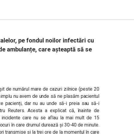
elor, pe fondul noilor infectări cu
 de ambulanțe, care așteaptă să se
șit de numărul mare de cazuri zilnice (peste 20
și simplu nu avem de unde să ne plasăm pacientul
ze pacienți, dar nu au unde să-i preia sau să-i
tru Reuters. Acesta a explicat că, înainte de
incidente care nu se aflau la mai mult de 15
locuri în care drumul durează și 30-40 de minute.
ri transmise și la trei ore de la momentul în care