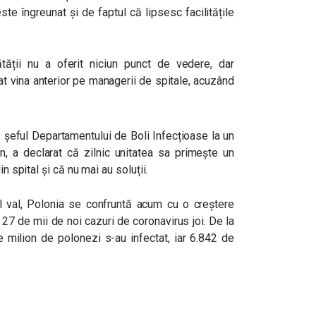
te îngreunat și de faptul că lipsesc facilitățile
ății nu a oferit niciun punct de vedere, dar
at vina anterior pe managerii de spitale, acuzând
 șeful Departamentului de Boli Infecțioase la un
lin, a declarat că zilnic unitatea sa primește un
n spital și că nu mai au soluții.
l val, Polonia se confruntă acum cu o creștere
27 de mii de noi cazuri de coronavirus joi. De la
 milion de polonezi s-au infectat, iar 6.842 de