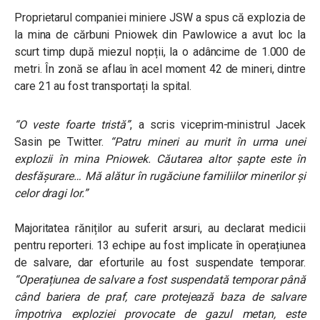
Proprietarul companiei miniere JSW a spus că explozia de
la mina de cărbuni Pniowek din Pawlowice a avut loc la
scurt timp după miezul nopții, la o adâncime de 1.000 de
metri. În zonă se aflau în acel moment 42 de mineri, dintre
care 21 au fost transportați la spital.
“
O veste foarte tristă
”
, a scris viceprim-ministrul Jacek
Sasin pe Twitter.
“
Patru mineri au murit în urma unei
explozii în mina Pniowek. Căutarea altor șapte este în
desfășurare… Mă alătur în rugăciune familiilor minerilor și
celor dragi lor
.”
Majoritatea răniților au suferit arsuri, au declarat medicii
pentru reporteri. 13 echipe au fost implicate în operațiunea
de salvare, dar eforturile au fost suspendate temporar.
“
Operațiunea de salvare a fost suspendată temporar până
când bariera de praf, care protejează baza de salvare
împotriva exploziei provocate de gazul metan, este