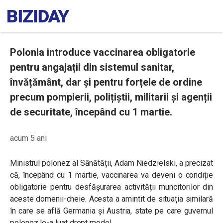
Polonia introduce vaccinarea obligatorie
pentru angajații din sistemul sanitar,
învățământ, dar și pentru forțele de ordine
precum pompierii, polițiștii, militarii și agenții
de securitate, începând cu 1 martie.
acum 5 ani
Ministrul polonez al Sănătății, Adam Niedzielski, a precizat
că, începând cu 1 martie, vaccinarea va deveni o condiție
obligatorie pentru desfășurarea activității muncitorilor din
aceste domenii-cheie. Acesta a amintit de situația similară
în care se află Germania și Austria, state pe care guvernul
polonez le-a luat drept model.