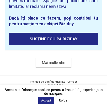
guvernamentale. Spațiile de publicitate sunt
limitate, iar reclama neinvazivă.
Dacă îți place ce facem, poți contribui tu
pentru susținerea echipei Biziday.
SUSȚINE ECHIPA BIZIDAY
Mai multe știri
Politica de confidențialitate
·
Contact
2026 © Biziday
Acest site foloseşte cookies pentru a îmbunătăți experiența ta
de navigare.
Accept
Refuz