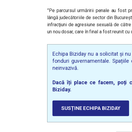
”Pe parcursul urmăririi penale au fost 
lângă judecătoriile de sector din Bucureş
infracţiuni de agresiune sexuală de către 
un nou dosar, care în final a fost reunit cu
Echipa Biziday nu a solicitat și n
fonduri guvernamentale. Spațiile d
neinvazivă.
Dacă îți place ce facem, poți c
Biziday.
SUSȚINE ECHIPA BIZIDAY