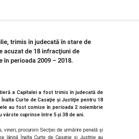
lie, trimis în judecată în stare de
e acuzat de 18 infracţiuni de
e în perioada 2009 – 2018.
ieră a Capitalei a fost trimis în judecată de
Înalta Curte de Casaţie şi Justiţie pentru 18
tele au fost comise în perioada 2 noiembrie
 vârste cuprinse între 5 şi 38 de ani.
 vineri, procurorii Secţiei de urmărire penală şi
 pe lângă Înalta Curte de Casaţie şi Justiţie au