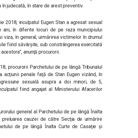
a în judecată, în stare de arest preventiv.
ie 2018, inculpatul Eugen Stan a agresat sexual
ani, în diferite locuri de pe raza municipiului
i viza, în general, urmărirea victimelor în drumul
unile fiind săvârşite, sub constrângerea exercitată
l acestora”, anunţă procurorii.
018, procurorii Parchetului de pe lângă Tribunalul
a acţiunii penale faţă de Stan Eugen vizând, în
 agresiune sexuală asupra a doi minori, de 5,
culpatul fiind angajat al Ministerului Afacerilor
rorului general al Parchetului de pe lângă Înalta
s preluarea cauzei de către Secţia de urmărire
chetului de pe lângă Înalta Curte de Casaţie şi