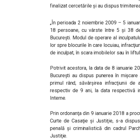
finalizat cercetările şi au dispus trimitere
„În perioada 2 noiembrie 2009 – 5 ianuar
18 persoane, cu vârste între 5 şi 38 de 
Bucureşti. Modul de operare al inculpatulu
lor spre blocurile în care locuiau, infracţi
de inculpat, în scara imobilelor sau în liftu
Potrivit acestora, la data de 8 ianuarie 2
Bucureşti au dispus punerea în mişcare 
primul rând, săvârşirea infracţiunii de
respectiv de 9 ani, la data respectivă in
Interne.
Prin ordonanţa din 9 ianuarie 2018 a procu
Curte de Casaţie şi Justiţie, s-a dispu
penală şi criminalistică din cadrul Par
Justiţie.