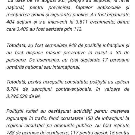
”La data de 19 august a.c., polițiști au acționat, la nivel
național, pentru prevenirea faptelor antisociale și
menținerea ordinii și siguranței publice.
Au fost organizate
404 acțiuni și s-a intervenit la 3.811 evenimente, dintre
care 3.400 au fost sesizate prin 112.
Totodată, au fost semnalate 948 de posibile infracțiuni și
au fost dispuse măsuri preventive în cazul a 30 de
persoane. De asemenea, au fost depistate 17 persoane
urmărite național sau internațional.
Totodată, pentru neregulile constatate, polițiștii au aplicat
8.784 de sancțiuni contravenționale, în valoare de
3.795.028 de lei.
Polițiștii rutieri au desfășurat activități pentru creșterea
siguranței în trafic, fiind constatate 150 de infracțiuni la
regimul circulației pe drumurile publice. Au fost reținute
788 de permise de conducere, 117 pentru alcool, 15 pentru