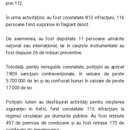
prin 112.
În urma activităților, au fost constatate 813 infracţiuni, 116
persoane fiind surprinse în flagrant delict.
De asemenea, au fost depistate 11 persoane urmărite
național sau internațional, iar în cauzele instrumentate au
fost dispuse 26 de măsuri preventive.
Totodată, pentru neregulile constatate, polițiștii au aplicat
7.809 sancţiuni contravenţionale, în valoare de peste
5.700.000 de lei şi au confiscat bunuri în valoare de peste
17.000 de lei.
Poliţiştii rutieri au desfăşurat activităţi pentru creșterea
siguranței în trafic, fiind constatate 115 infracțiuni la
regimul circulației pe drumurile publice. Au fost reținute
497 de permise de conducere și au fost retrase 173 de
certificate de înmatriculare.