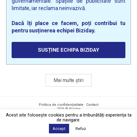
guvernamentale. Spațiile de publicitate sunt
limitate, iar reclama neinvazivă.
Dacă îți place ce facem, poți contribui tu
pentru susținerea echipei Biziday.
SUSȚINE ECHIPA BIZIDAY
Mai multe știri
Politica de confidențialitate
·
Contact
2026 © Biziday
Acest site foloseşte cookies pentru a îmbunătăți experiența ta
de navigare.
Accept
Refuz