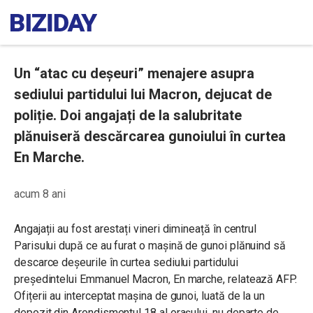
Un “atac cu deșeuri” menajere asupra
sediului partidului lui Macron, dejucat de
poliție. Doi angajați de la salubritate
plănuiseră descărcarea gunoiului în curtea
En Marche.
acum 8 ani
Angajații au fost arestați vineri dimineață în centrul
Parisului după ce au furat o mașină de gunoi plănuind să
descarce deșeurile în curtea sediului partidului
președintelui Emmanuel Macron, En marche, relatează AFP.
Ofițerii au interceptat mașina de gunoi, luată de la un
depozit din Arondismentul 18 al orașului, nu departe de