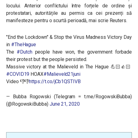
locului. Anterior conflictului între forțele de ordine și
protestatari, autoritățile au permis ca cei prezenți să
manifesteze pentru o scurtă perioadă, mai scrie Reuters.
"End the Lockdown" & Stop the Virus Madness Victory Day
in
#TheHague
The
#Dutch
people have won, the government forbade
their protest but the people persisted.
Massive victory at the Malieveld in The Hague 💪🏻👍🏻
#COVID19
HOAX
#Malieveld21juni
Video 👎👎
https://t.co/jCb1QSTIVB
— Bubba Rogowski (Telegram = t.me/RogowskiBubba)
(@RogowskiBubba)
June 21, 2020