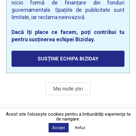
nicio formă de finanțare din fonduri
guvernamentale. Spațiile de publicitate sunt
limitate, iar reclama neinvazivă.
Dacă îți place ce facem, poți contribui tu
pentru susținerea echipei Biziday.
SUSȚINE ECHIPA BIZIDAY
Mai multe știri
Politica de confidențialitate
·
Contact
Acest site foloseşte cookies pentru a îmbunătăți experiența ta
2026 © Biziday
de navigare.
Accept
Refuz