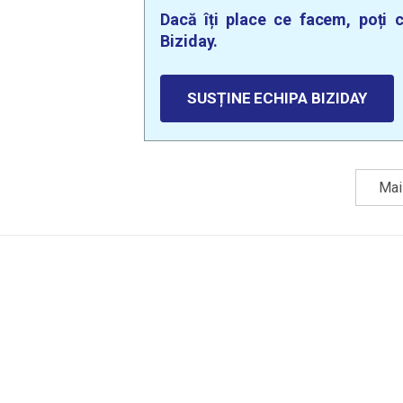
Dacă îți place ce facem, poți c
Biziday.
SUSȚINE ECHIPA BIZIDAY
Mai 