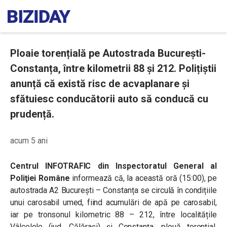
Ploaie torențială pe Autostrada București-
Constanța, între kilometrii 88 și 212. Polițiștii
anunță că există risc de acvaplanare și
sfătuiesc conducătorii auto să conducă cu
prudență.
acum 5 ani
Centrul INFOTRAFIC din Inspectoratul General al
Poliţiei Române
informează că, la această oră (15:00), pe
autostrada A2 București – Constanța se circulă în condițiile
unui carosabil umed, fiind acumulări de apă pe carosabil,
iar pe tronsonul kilometric 88 – 212, între localitățile
Vâlcelele (jud. Călărași) și Constanța, plouă torențial,