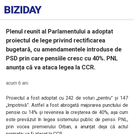
Plenul reunit al Parlamentului a adoptat
proiectul de lege privind rectificarea
bugetară, cu amendamentele introduse de
PSD prin care pensiile cresc cu 40%. PNL
anunța că va ataca legea la CCR.
acum 6 ani
Proiectul a fost adoptat cu 242 de voturi „pentru” și 147
„împotrivă”. Astfel a fost abrogată majorarea punctului de
pensie cu 14% și revenirea la creșterea de 40%, așa cum
este prevăzut
în legea sistemului public de pensii
. PNL,
prin vocea premierului Orban, a anunțat deja că actul
normativ va fi atacat la CCR.