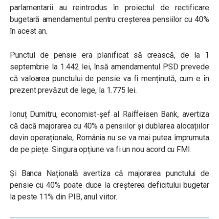
parlamentarii au reintrodus în proiectul de rectificare
bugetară amendamentul pentru creșterea pensiilor cu 40%
în acest an
.
Punctul de pensie era planificat să crească, de la 1
septembrie la 1.442 lei, însă amendamentul PSD prevede
că valoarea punctului de pensie va fi menținută, cum e în
prezent prevăzut de lege, la 1.775 lei.
Ionuț Dumitru, economist-șef al Raiffeisen Bank, avertiza
că dacă majorarea cu 40% a pensiilor și dublarea alocațiilor
devin operaționale, România nu se va mai putea împrumuta
de pe piețe. Singura opțiune va fi un nou acord cu FMI.
Și Banca Națională avertiza că m
ajorarea punctului de
pensie cu 40% poate duce la creșterea deficitului bugetar
la peste 11% din PIB, anul viitor.