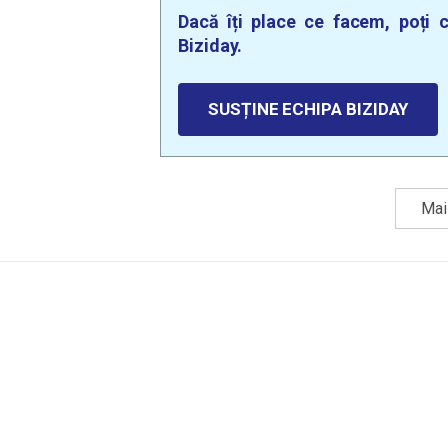
Dacă îți place ce facem, poți c
Biziday.
SUSȚINE ECHIPA BIZIDAY
Mai 