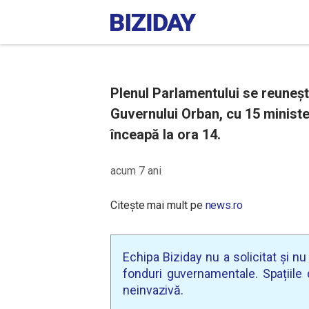
Plenul Parlamentului se reuneșt
Guvernului Orban, cu 15 minist
înceapă la ora 14.
acum 7 ani
Citește mai mult pe
news.ro
Echipa Biziday nu a solicitat și n
fonduri guvernamentale. Spațiile d
neinvazivă.