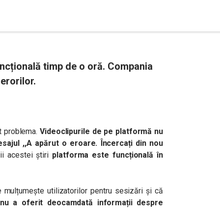
ncțională timp de o oră. Compania
erorilor.
at problema.
Videoclipurile de pe platformă nu
esajul ,,A apărut o eroare. Încercați din nou
ii acestei știri
platforma este funcțională în
 mulțumește utilizatorilor pentru sesizări și că
r
nu a oferit deocamdată informații despre