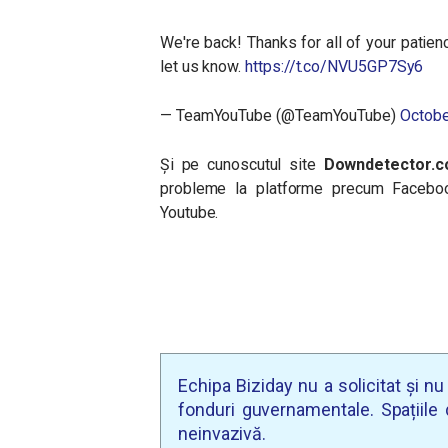
We're back! Thanks for all of your patien
let us know.
https://t.co/NVU5GP7Sy6
— TeamYouTube (@TeamYouTube)
Octobe
Și pe cunoscutul site
Downdetector.
probleme la platforme precum Facebook
Youtube.
Echipa Biziday nu a solicitat și n
fonduri guvernamentale. Spațiile d
neinvazivă.