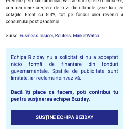
Prețurile petrolului american WTI au sărit și ele cu circa 9%,
cea mai mare creștere de o zi din ultimele șase luni, iar
cotațiile Brent cu 8,4%, tot pe fondul unei reveniri a
consumului post pandemie.
Surse:
Business Insider
,
Reuters
,
MarketWatch
.
Echipa Biziday nu a solicitat și nu a acceptat
nicio formă de finanțare din fonduri
guvernamentale. Spațiile de publicitate sunt
limitate, iar reclama neinvazivă.
Dacă îți place ce facem, poți contribui tu
pentru susținerea echipei Biziday.
SUSȚINE ECHIPA BIZIDAY