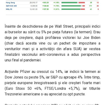
Înainte de deschiderea de pe Wall Street, principalii indici
ai burselor au sărit cu 5% pe piața futures (la termen). Erau
deja pe creștere, după profilarea victoriei lui Joe Biden
(chiar dacă acesta vine cu un pachet de impozitare a
veniturilor mari și a activității din afara SUA) iar vestea
finalizării vaccinului anti-coronavirus a adus perspectiva
unui final al pandemiei.
Acțiunile Pfizer au crescut cu 14%, iar indicii la termen ai
Dow Jones cu peste 5%, iar S&P cu aproape 4%. Între timp,
piețele europene înregistraseră și ele creșteri foarte mari
(Euro Stoxx 50 +6%, FTSE/Londra +5,7%), iar titlurile
Trezoreriei americane s-au apreciat cu opt puncte.