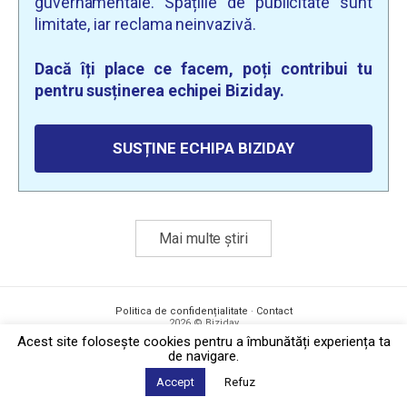
guvernamentale. Spațiile de publicitate sunt
limitate, iar reclama neinvazivă.
Dacă îți place ce facem, poți contribui tu
pentru susținerea echipei Biziday.
SUSȚINE ECHIPA BIZIDAY
Mai multe știri
Politica de confidențialitate
·
Contact
2026 © Biziday
Acest site foloseşte cookies pentru a îmbunătăți experiența ta
de navigare.
Accept
Refuz