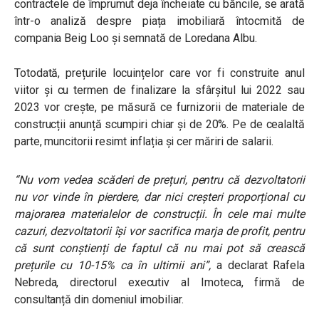
contractele de împrumut deja încheiate cu băncile, se arată
într-o analiză despre piața imobiliară întocmită de
compania Beig Loo și semnată de Loredana Albu.
Totodată, prețurile locuințelor care vor fi construite anul
viitor și cu termen de finalizare la sfârșitul lui 2022 sau
2023 vor crește, pe măsură ce furnizorii de materiale de
construcții anunță scumpiri chiar și de 20%. Pe de cealaltă
parte, muncitorii resimt inflația și cer măriri de salarii.
“
Nu vom vedea scăderi de prețuri, pentru că dezvoltatorii
nu vor vinde în pierdere, dar nici creșteri proporțional cu
majorarea materialelor de construcții. În cele mai multe
cazuri, dezvoltatorii își vor sacrifica marja de profit, pentru
că sunt conștienți de faptul că nu mai pot să crească
prețurile cu 10-15% ca în ultimii ani”,
a declarat Rafela
Nebreda, directorul executiv al Imoteca, firmă de
consultanță din domeniul imobiliar.