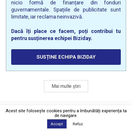
nicio formă de finanțare din fonduri
guvernamentale. Spațiile de publicitate sunt
limitate, iar reclama neinvazivă.
Dacă îți place ce facem, poți contribui tu
pentru susținerea echipei Biziday.
SUSȚINE ECHIPA BIZIDAY
Mai multe știri
Politica de confidențialitate
·
Contact
Acest site foloseşte cookies pentru a îmbunătăți experiența ta
2026 © Biziday
de navigare.
Accept
Refuz