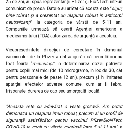
25 de ani, au spus reprezentanții Pfizer și BioNTech într-un
comunicat de presă. Datele au arătat că acesta este ”
sigur,
bine tolerat și a prezentat un răspuns robust în anticorpi
neutralizanți
” la categoria de vârstă de 5-11 ani.
Companiile urmează să ceară Agenției americane a
medicamentului (FDA) autorizarea de urgență a acestuia.
Vicepreședintele direcției de cercetare în domeniul
vaccinurilor de la Pfizer a dat asigurări că cercetătorii au
fost foarte “
meticuloși
” în determinarea dozei potrivite
pentru copiii mai mici (de 10 micrograme, în loc de 30, cât
pentru persoanele de peste 12 ani), precum și în limitarea
apariției efectelor adverse comune, cum ar fi febra,
frisoanele, durerea de cap sau amorțeală locală.
”
Aceasta este cu adevărat o veste grozavă. Am putut
demonstra un răspuns imun robust, precum și un profil de
siguranță satisfăcător pentru vaccinul Pfizer-BioNTech
COVID-19 la copii cu vârsta cuprinsă între 5 și 11 ani
”
, a