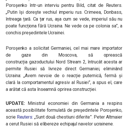
Poroșenko într-un interviu pentru Bild, citat de Reuters.
„Putin își dorește vechiul imperiu rus. Crimeea, Donbass,
întreaga țară. Ca țar rus, așa cum se vede, imperiul său nu
poate funcționa fără Ucraina. Ne vede ca pe colonia sa”, a
conchis președintele Ucrainei.
Poroșenko a solicitat Germaniei, cel mai mare importator
de gaze din Moscova, să oprească
construcția
gazoductului Nord Stream 2, întrucât acesta ar
permite Rusiei să livreze direct Germaniei, eliminând
Ucraina: „
Avem nevoie de o reacție puternică, fermă și
clară la comportamentul agresiv al Rusiei”, a spus el, care
a arătat că asta înseamnă oprirea construcției.
UPDATE:
Ministrul economiei din Germania a respins
această posibilitate formulată de președintele Poroșenko,
scrie
Reuters:
„Sunt două chestiuni diferite”. Peter Altmaier
a cerut Rusiei să elibereze echipajul navelor ucrainene.