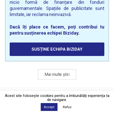
nicio formă de finanțare din fonduri
guvernamentale. Spațiile de publicitate sunt
limitate, iar reclama neinvazivă.
Dacă îți place ce facem, poți contribui tu
pentru susținerea echipei Biziday.
SUSȚINE ECHIPA BIZIDAY
Mai multe știri
Politica de confidențialitate
·
Contact
Acest site foloseşte cookies pentru a îmbunătăți experiența ta
2026 © Biziday
de navigare.
Accept
Refuz