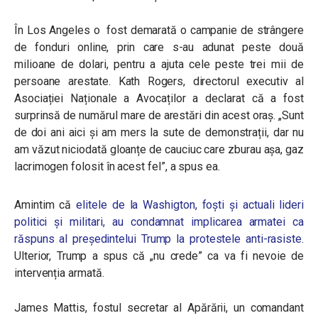
În Los Angeles o fost demarată o campanie de strângere
de fonduri online, prin care s-au adunat peste două
milioane de dolari, pentru a ajuta cele peste trei mii de
persoane arestate.
Kath Rogers, directorul executiv al
Asociației Naționale a Avocaților a declarat că a fost
surprinsă de numărul mare de arestări din acest oraș. „Sunt
de doi ani aici și am mers la sute de demonstrații, dar nu
am văzut niciodată gloanțe de cauciuc care zburau așa, gaz
lacrimogen folosit în acest fel”, a spus ea.
Amintim că
elitele de la Washigton, foști și actuali lideri
politici și militari, au condamnat implicarea armatei ca
răspuns al președintelui Trump la protestele anti-rasiste.
Ulterior, Trump a spus că „nu crede” ca va fi nevoie de
intervenția armată.
James Mattis, fostul secretar al Apărării, un comandant