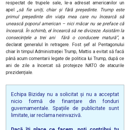
respectat de trupele sale, le-a adresat americanilor un
apel
„să fie uniți, chiar și fără președinte. Trump este
primul președinte din viața mea care nu încearcă să
unească poporul american – nici măcar nu se preface că
încearcă. În schimb, el încearcă să ne divizeze. Asistăm la
consecințele a trei ani fără o conducere matură”
, a
declarat generalul în retragere. Fost șef al Pentagonului
chiar în timpul Administrației Trump, Mattis a evitat să facă
până acum comentarii legate de politica lui Trump, după ce
ani de zile a încercat să protejeze NATO de atacurile
prezidențiale.
Echipa Biziday nu a solicitat și nu a acceptat
nicio formă de finanțare din fonduri
guvernamentale. Spațiile de publicitate sunt
limitate, iar reclama neinvazivă.
Dacă îți place ce facem, poți contribui tu