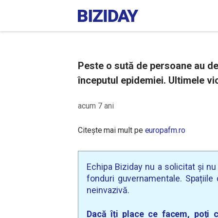
Peste o sută de persoane au dec
începutul epidemiei. Ultimele vi
acum 7 ani
Citește mai mult pe
europafm.ro
Echipa Biziday nu a solicitat și n
fonduri guvernamentale. Spațiile d
neinvazivă.
Dacă îți place ce facem, poți c