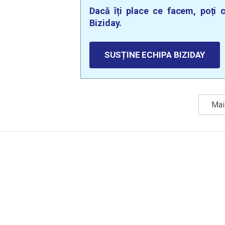
Dacă îți place ce facem, poți c
Biziday.
SUSȚINE ECHIPA BIZIDAY
Mai 