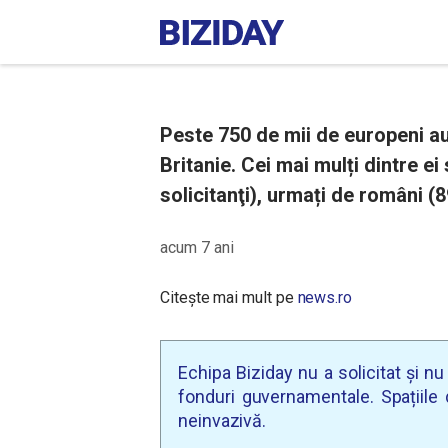
Peste 750 de mii de europeni au
Britanie. Cei mai mulți dintre e
solicitanţi), urmați de români (89
acum 7 ani
Citește mai mult pe
news.ro
Echipa Biziday nu a solicitat și n
fonduri guvernamentale. Spațiile d
neinvazivă.