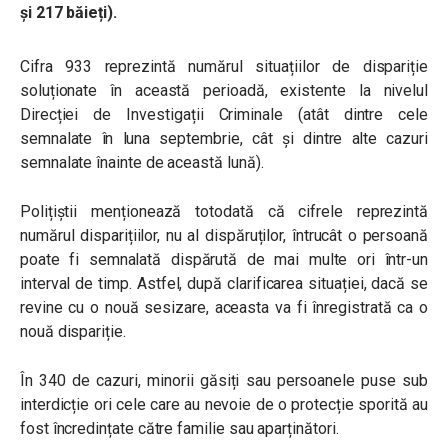
și 217 băieți).
Cifra 933 reprezintă numărul situațiilor de dispariție
soluționate în această perioadă, existente la nivelul
Direcției de Investigații Criminale (atât dintre cele
semnalate în luna septembrie, cât și dintre alte cazuri
semnalate înainte de această lună).
Polițiștii menționează totodată că cifrele reprezintă
numărul disparițiilor, nu al dispăruților, întrucât o persoană
poate fi semnalată dispărută de mai multe ori într-un
interval de timp. Astfel, după clarificarea situației, dacă se
revine cu o nouă sesizare, aceasta va fi înregistrată ca o
nouă dispariție.
În 340 de cazuri, minorii găsiți sau persoanele puse sub
interdicție ori cele care au nevoie de o protecție sporită au
fost încredințate către familie sau aparținători.