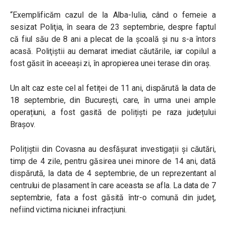
“Exemplificăm cazul de la Alba-Iulia, când o femeie a
sesizat Poliţia, în seara de 23 septembrie, despre faptul
că fiul său de 8 ani a plecat de la şcoală şi nu s-a întors
acasă. Poliţiştii au demarat imediat căutările, iar copilul a
fost găsit în aceeași zi, în apropierea unei terase din oraş.
Un alt caz este cel al fetiței de 11 ani, dispărută la data de
18 septembrie, din București, care, în urma unei ample
operațiuni, a fost gasită de polițiști pe raza județului
Brașov.
Polițiștii din Covasna au desfășurat investigații și căutări,
timp de 4 zile, pentru găsirea unei minore de 14 ani, dată
dispărută, la data de 4 septembrie, de un reprezentant al
centrului de plasament în care aceasta se afla. La data de 7
septembrie, fata a fost găsită într-o comună din județ,
nefiind victima niciunei infracțiuni.