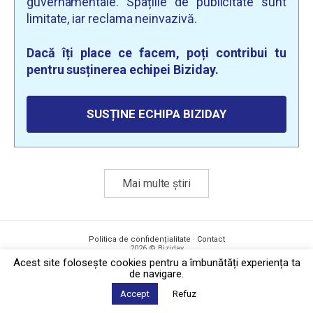
guvernamentale. Spațiile de publicitate sunt
limitate, iar reclama neinvazivă.
Dacă îți place ce facem, poți contribui tu
pentru susținerea echipei Biziday.
SUSȚINE ECHIPA BIZIDAY
Mai multe știri
Politica de confidențialitate
·
Contact
2026 © Biziday
Acest site foloseşte cookies pentru a îmbunătăți experiența ta
de navigare.
Accept
Refuz