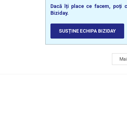
Dacă îți place ce facem, poți c
Biziday.
SUSȚINE ECHIPA BIZIDAY
Mai 