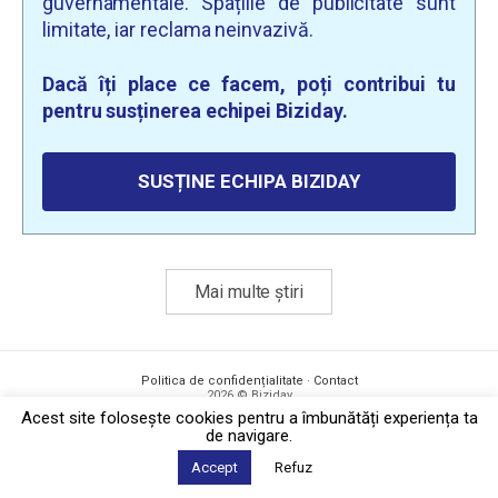
guvernamentale. Spațiile de publicitate sunt
limitate, iar reclama neinvazivă.
Dacă îți place ce facem, poți contribui tu
pentru susținerea echipei Biziday.
SUSȚINE ECHIPA BIZIDAY
Mai multe știri
Politica de confidențialitate
·
Contact
2026 © Biziday
Acest site foloseşte cookies pentru a îmbunătăți experiența ta
de navigare.
Accept
Refuz