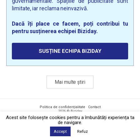
guvernamentale. Spațiile de publicitate sunt
limitate, iar reclama neinvazivă.
Dacă îți place ce facem, poți contribui tu
pentru susținerea echipei Biziday.
SUSȚINE ECHIPA BIZIDAY
Mai multe știri
Politica de confidențialitate
·
Contact
2026 © Biziday
Acest site foloseşte cookies pentru a îmbunătăți experiența ta
de navigare.
Accept
Refuz