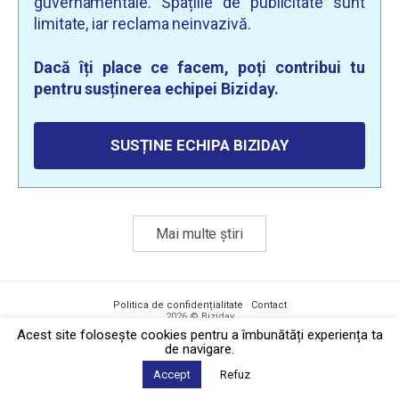
guvernamentale. Spațiile de publicitate sunt
limitate, iar reclama neinvazivă.
Dacă îți place ce facem, poți contribui tu
pentru susținerea echipei Biziday.
SUSȚINE ECHIPA BIZIDAY
Mai multe știri
Politica de confidențialitate
·
Contact
2026 © Biziday
Acest site foloseşte cookies pentru a îmbunătăți experiența ta
de navigare.
Accept
Refuz