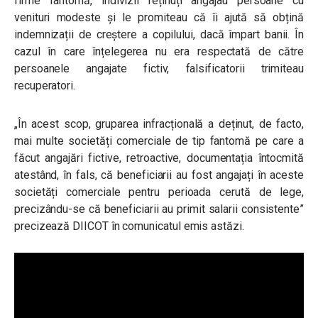
firme fantomă, indivizii reținuți angajau persoane cu
venituri modeste și le promiteau că îi ajută să obțină
indemnizații de creștere a copilului, dacă împart banii. În
cazul în care înțelegerea nu era respectată de către
persoanele angajate fictiv, falsificatorii trimiteau
recuperatori.
„În acest scop, gruparea infracțională a deținut, de facto,
mai multe societăți comerciale de tip fantomă pe care a
făcut angajări fictive, retroactive, documentația întocmită
atestând, în fals, că beneficiarii au fost angajați în aceste
societăți comerciale pentru perioada cerută de lege,
precizându-se că beneficiarii au primit salarii consistente”
precizează DIICOT în comunicatul emis astăzi.