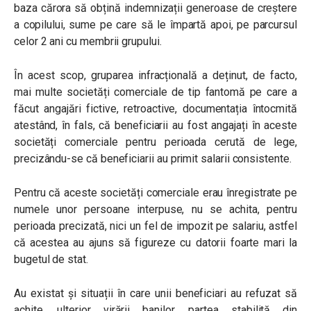
baza cărora să obțină indemnizații generoase de creștere
a copilului, sume pe care să le împartă apoi, pe parcursul
celor 2 ani cu membrii grupului.
În acest scop, gruparea infracțională a deținut, de facto,
mai multe societăți comerciale de tip fantomă pe care a
făcut angajări fictive, retroactive, documentația întocmită
atestând, în fals, că beneficiarii au fost angajați în aceste
societăți comerciale pentru perioada cerută de lege,
precizându-se că beneficiarii au primit salarii consistente.
Pentru că aceste societăți comerciale erau înregistrate pe
numele unor persoane interpuse, nu se achita, pentru
perioada precizată, nici un fel de impozit pe salariu, astfel
că acestea au ajuns să figureze cu datorii foarte mari la
bugetul de stat.
Au existat și situații în care unii beneficiari au refuzat să
achite, ulterior virării banilor, partea stabilită din