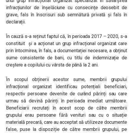
unui grup infracțional organizat specializat în săvârșirea
infracțiunilor de înșelăciune cu consecințe deosebit de
grave, fals în înscrisuri sub semnătură privată și fals în
declarații.
În cauză s-a reținut faptul că, în perioada 2017 – 2020, s-a
constituit și a acționat un grup infracțional organizat care
prin întocmirea, în fals, a documentației necesare, a obținut
sume consistente de bani, cu titlu de indemnizație de
creștere a copilului cu vârsta de până la 2 ani.
În scopul obținerii acestor sume, membrii grupului
infracțional organizat identificau potențiali beneficiari,
respectiv persoane devenite de curând părinți sau care
urmau să devină părinți în perioada imediat următoare.
Beneficiarii recrutați în acest scop de către membrii
grupului erau persoane fără venituri sau cu o situație
materială precară, care au acceptat să utilizeze documente
false, puse la dispoziție de către membrii grupului, pe