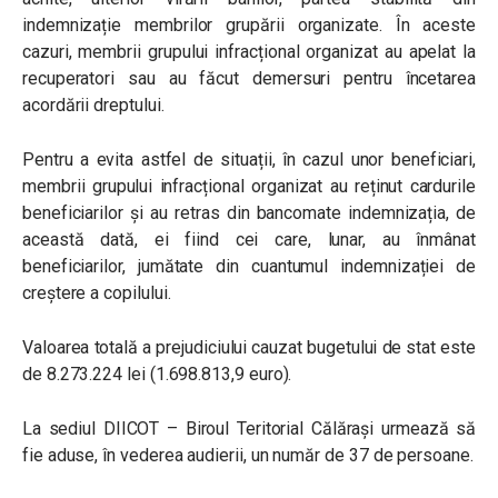
indemnizație membrilor grupării organizate. În aceste
cazuri, membrii grupului infracțional organizat au apelat la
recuperatori sau au făcut demersuri pentru încetarea
acordării dreptului.
Pentru a evita astfel de situații, în cazul unor beneficiari,
membrii grupului infracțional organizat au reținut cardurile
beneficiarilor și au retras din bancomate indemnizația, de
această dată, ei fiind cei care, lunar, au înmânat
beneficiarilor, jumătate din cuantumul indemnizației de
creștere a copilului.
Valoarea totală a prejudiciului cauzat bugetului de stat este
de 8.273.224 lei (1.698.813,9 euro).
La sediul DIICOT – Biroul Teritorial Călărași urmează să
fie aduse, în vederea audierii, un număr de 37 de persoane.