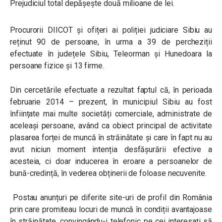
Prejudiciul total depășește două milioane de lei.
Procurorii DIICOT și ofițeri ai poliției judiciare Sibiu au
reținut 90 de persoane, în urma a 39 de percheziții
efectuate în județele Sibiu, Teleorman și Hunedoara la
persoane fizice și 13 firme.
Din cercetările efectuate a rezultat faptul că, în perioada
februarie 2014 – prezent, în municipiul Sibiu au fost
înființate mai multe societăți comerciale, administrate de
aceleași persoane, având ca obiect principal de activitate
plasarea forței de muncă în străinătate și care în fapt nu au
avut niciun moment intenția desfășurării efective a
acesteia, ci doar inducerea în eroare a persoanelor de
bună-credință, în vederea obținerii de foloase necuvenite.
Postau anunțuri pe diferite site-uri de profil din România
prin care promiteau locuri de muncă în condiții avantajoase
în străinătate, convingându-i telefonic pe cei interesați să