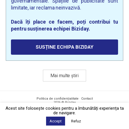
guvernamentale. Spațiile de publicitate sunt
limitate, iar reclama neinvazivă.
Dacă îți place ce facem, poți contribui tu
pentru susținerea echipei Biziday.
SUSȚINE ECHIPA BIZIDAY
Mai multe știri
Politica de confidențialitate
·
Contact
2026 © Biziday
Acest site foloseşte cookies pentru a îmbunătăți experiența ta
de navigare.
Accept
Refuz