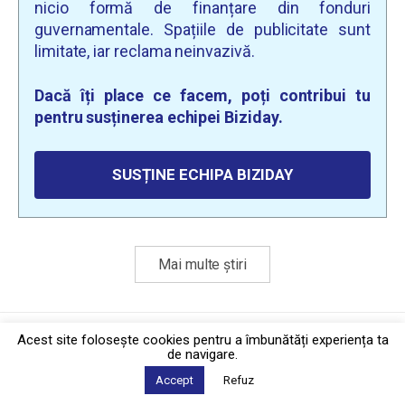
nicio formă de finanțare din fonduri
guvernamentale. Spațiile de publicitate sunt
limitate, iar reclama neinvazivă.
Dacă îți place ce facem, poți contribui tu
pentru susținerea echipei Biziday.
SUSȚINE ECHIPA BIZIDAY
Mai multe știri
Politica de confidențialitate
·
Contact
Acest site foloseşte cookies pentru a îmbunătăți experiența ta
2026 © Biziday
de navigare.
Accept
Refuz